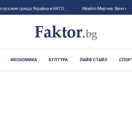
ръжие срещу Украйна и НАТО...
Ивайло Мирчев: Явно някой 
ИКОНОМИКА
КУЛТУРА
ЛАЙФ СТАЙЛ
СПОР