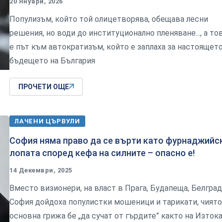
20 Януари, 2026
Популизъм, който той олицетворява, обещава лесни
решения, но води до институционално пленяване..., а то
е път към автократизъм, който е заплаха за настоящето
бъдещето на България
ПРОЧЕТИ ОЩЕ
ЛАЧЕНИ ЦЪРВУЛИ
София няма право да се върти като фурнаджийс
лопата според кефа на силните – опасно е!
14 Декември, 2025
Вместо визионери, на власт в Прага, Будапеща, Белград
София дойдоха популистки мошеници и тарикати, чиято
основна грижа бе „да сучат от гърдите” както на Изтока