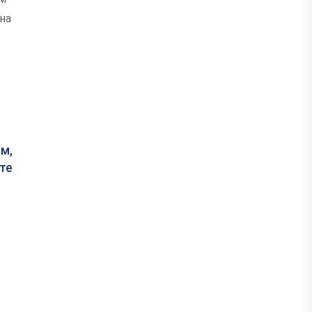
на
м,
те