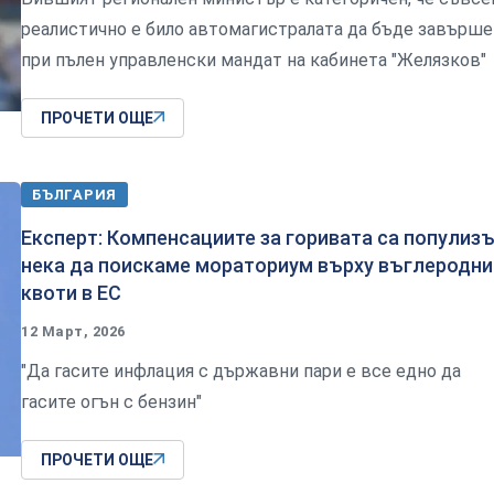
реалистично е било автомагистралата да бъде завърше
при пълен управленски мандат на кабинета "Желязков"
ПРОЧЕТИ ОЩЕ
БЪЛГАРИЯ
Експерт: Компенсациите за горивата са популизъ
нека да поискаме мораториум върху въглеродни
квоти в ЕС
12 Март, 2026
"Да гасите инфлация с държавни пари е все едно да
гасите огън с бензин"
ПРОЧЕТИ ОЩЕ