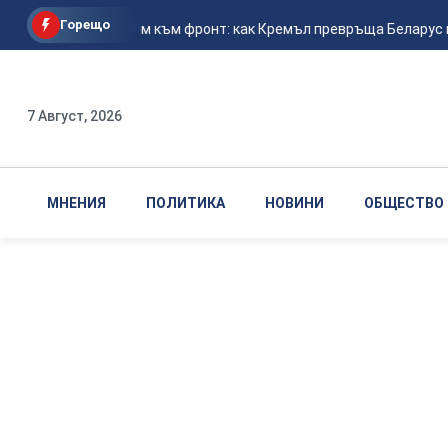
Горещо
От плацдарм към фронт: как Кремъл превръща Беларус в о
7 Август, 2026
МНЕНИЯ
ПОЛИТИКА
НОВИНИ
ОБЩЕСТВО