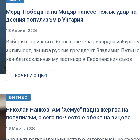
Мерц: Победата на Мадяр нанесе тежък удар на
десния популизъм в Унгария
13 Април, 2026
Изборите, при които беше отчетена рекордна избирате
активност, лишиха руския президент Владимир Путин о
най-благосклонния му партньор в Европейския съюз
ПРОЧЕТИ ОЩЕ
БИЗНЕС
Николай Нанков: АМ "Хемус" падна жертва на
популизъм, а сега по-често е обект на вицове
18 Март, 2026
Бившият регионален министър е категоричен, че съвс