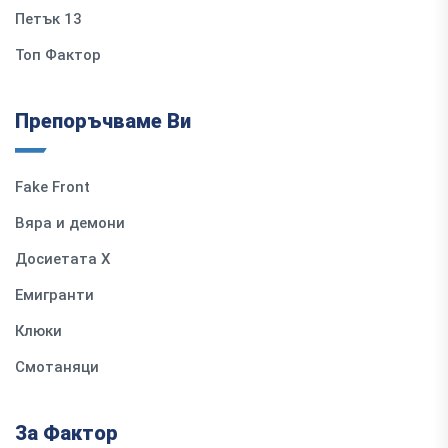
Петък 13
Топ Фактор
Препоръчваме Ви
Fake Front
Вяра и демони
Досиетата Х
Емигранти
Клюки
Смотаняци
За Фактор