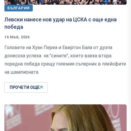
БЪЛГАРИЯ
Левски нанесе нов удар на ЦСКА с още една
победа
16 Май, 2026
Головете на Хуан Переа и Евертон Бала от дузпа
донесоха успеха на "сините", които взеха втора
поредна победа срещу големия съперник в плейофите
на шампионата
ПРОЧЕТИ ОЩЕ