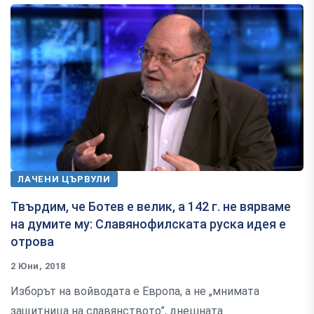
ЛАЧЕНИ ЦЪРВУЛИ
Твърдим, че Ботев е велик, а 142 г. не вярваме
на думите му: Славянофилската руска идея е
отрова
2 Юни, 2018
Изборът на войводата е Европа, а не „мнимата
защитница на славянството”, днешната