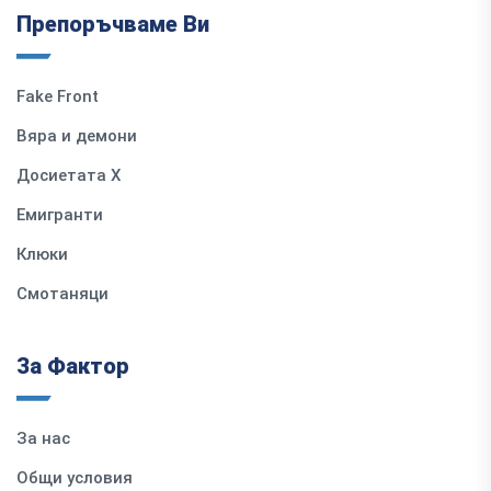
Препоръчваме Ви
Fake Front
Вяра и демони
Досиетата Х
Емигранти
Клюки
Смотаняци
За Фактор
За нас
Общи условия