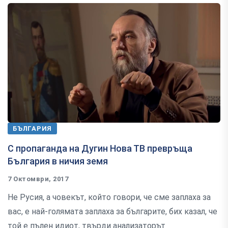
БЪЛГАРИЯ
С пропаганда на Дугин Нова ТВ превръща
България в ничия земя
7 Октомври, 2017
Не Русия, а човекът, който говори, че сме заплаха за
вас, е най-голямата заплаха за българите, бих казал, че
той е пълен идиот, твърди анализаторът