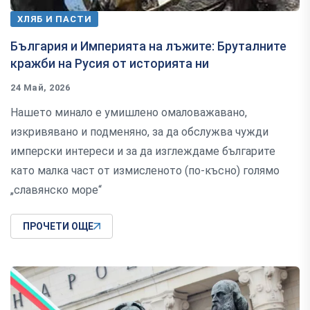
ХЛЯБ И ПАСТИ
България и Империята на лъжите: Бруталните
кражби на Русия от историята ни
24 Май, 2026
Нашето минало е умишлено омаловажавано,
изкривявано и подменяно, за да обслужва чужди
имперски интереси и за да изглеждаме българите
като малка част от измисленото (по-късно) голямо
„славянско море“
ПРОЧЕТИ ОЩЕ