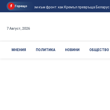
Горещо
От плацдарм към фронт: как Кремъл превръща Беларус в о
7 Август, 2026
МНЕНИЯ
ПОЛИТИКА
НОВИНИ
ОБЩЕСТВО