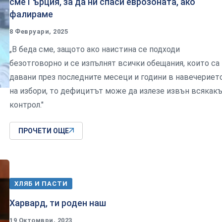
сме Гърция, за да ни спаси еврозоната, ако
фалираме
8 Февруари, 2025
„В беда сме, защото ако наистина се подходи
безотговорно и се изпълнят всички обещания, които са
давани през последните месеци и години в навечериет
на избори, то дефицитът може да излезе извън всякак
контрол."
ПРОЧЕТИ ОЩЕ
ХЛЯБ И ПАСТИ
Харвард, ти роден наш
19 Октомври, 2023