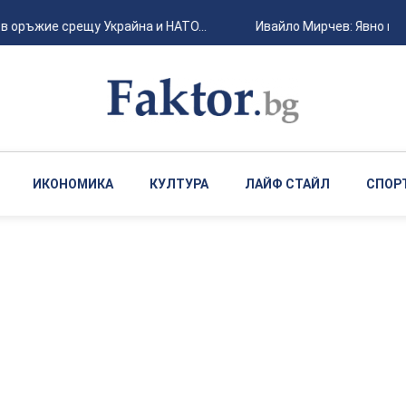
ръжие срещу Украйна и НАТО...
Ивайло Мирчев: Явно някой 
ИКОНОМИКА
КУЛТУРА
ЛАЙФ СТАЙЛ
СПОР