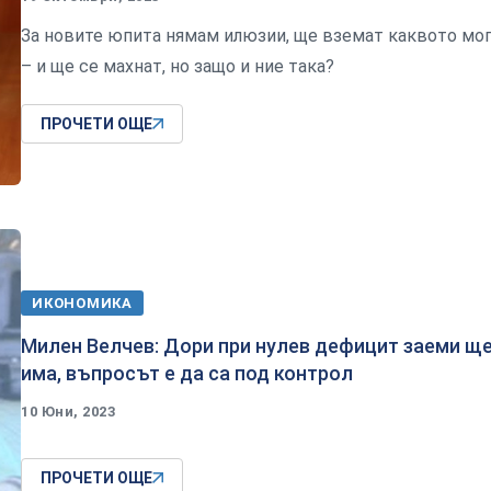
За новите юпита нямам илюзии, ще вземат каквото мо
– и ще се махнат, но защо и ние така?
ПРОЧЕТИ ОЩЕ
ИКОНОМИКА
Милен Велчев: Дори при нулев дефицит заеми щ
има, въпросът е да са под контрол
10 Юни, 2023
ПРОЧЕТИ ОЩЕ