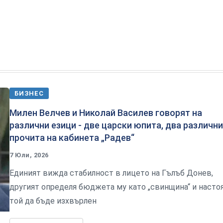
БИЗНЕС
Милен Велчев и Николай Василев говорят на
различни езици - две царски юпита, два различни
прочита на кабинета „Радев“
7 Юли, 2026
Единият вижда стабилност в лицето на Гълъб Донев,
другият определя бюджета му като „свинщина“ и насто
той да бъде изхвърлен