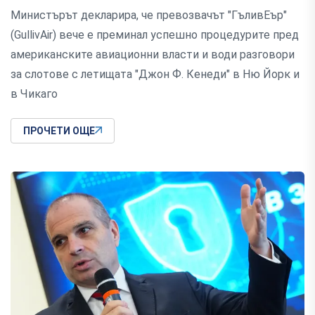
Министърът декларира, че превозвачът "ГъливЕър"
(GullivAir) вече е преминал успешно процедурите пред
американските авиационни власти и води разговори
за слотове с летищата "Джон Ф. Кенеди" в Ню Йорк и
в Чикаго
ПРОЧЕТИ ОЩЕ