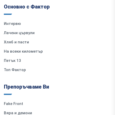
Основно с Фактор
Интервю
Лачени цървули
Хляб и пасти
На всеки километър
Петък 13
Топ Фактор
Препоръчваме Ви
Fake Front
Вяра и демони