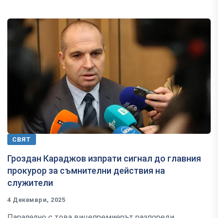
СВЯТ
Гроздан Караджов изпрати сигнал до главния
прокурор за съмнителни действия на
служители
4 Декември, 2025
Паралелно с това вицепремиерът разпореди