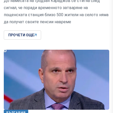
До намесата на Гродзан Караджов се стигна след
сигнал, че поради временното затваряне на
пощенската станция близо 500 жители на селото няма
да получат своите пенсии навреме
ПРОЧЕТИ ОЩЕ
БЪЛГАРИЯ