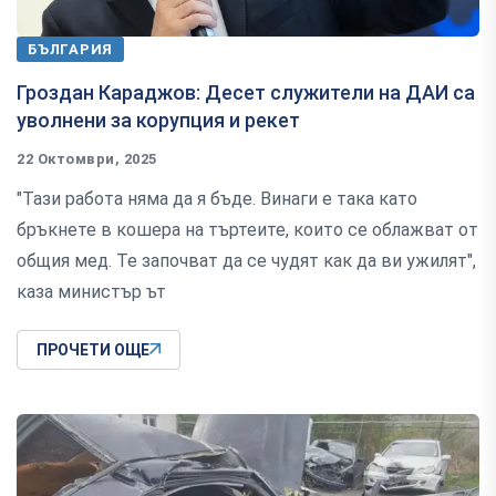
БЪЛГАРИЯ
Гроздан Караджов: Десет служители на ДАИ са
уволнени за корупция и рекет
22 Октомври, 2025
"Тази работа няма да я бъде. Винаги е така като
бръкнете в кошера на търтеите, които се облажват от
общия мед. Те започват да се чудят как да ви ужилят",
каза министър ът
ПРОЧЕТИ ОЩЕ