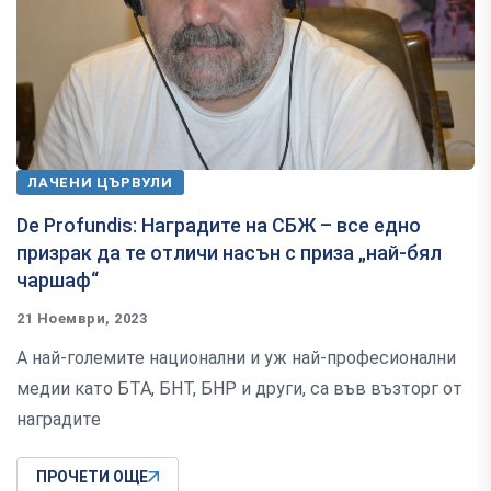
ЛАЧЕНИ ЦЪРВУЛИ
De Profundis: Наградите на СБЖ – все едно
призрак да те отличи насън с приза „най-бял
чаршаф“
21 Ноември, 2023
А най-големите национални и уж най-професионални
медии като БТА, БНТ, БНР и други, са във възторг от
наградите
ПРОЧЕТИ ОЩЕ