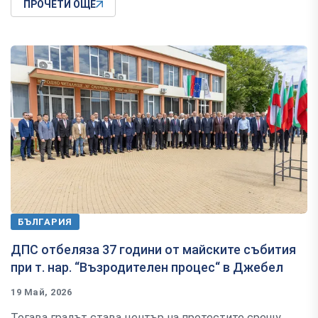
ПРОЧЕТИ ОЩЕ
БЪЛГАРИЯ
ДПС отбеляза 37 години от майските събития
при т. нар. “Възродителен процес“ в Джебел
19 Май, 2026
Тогава градът става център на протестите срещу