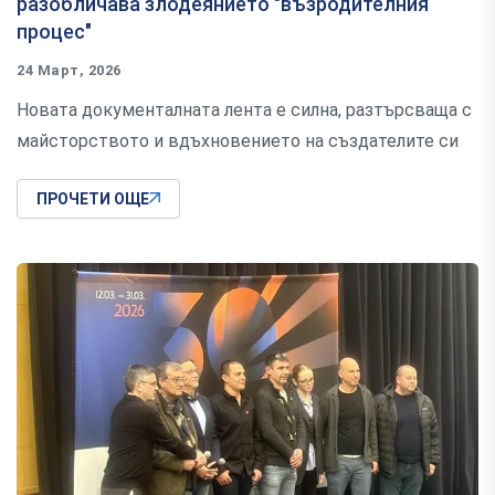
разобличава злодеянието "възродителния
процес"
24 Март, 2026
Новата документалната лента е силна, разтърсваща с
майсторството и вдъхновението на създателите си
ПРОЧЕТИ ОЩЕ