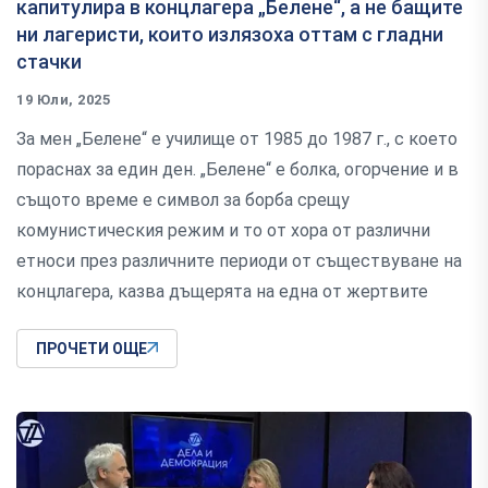
капитулира в концлагера „Белене“, а не бащите
ни лагеристи, които излязоха оттам с гладни
стачки
19 Юли, 2025
За мен „Белене“ е училище от 1985 до 1987 г., с което
пораснах за един ден. „Белене“ е болка, огорчение и в
същото време е символ за борба срещу
комунистическия режим и то от хора от различни
етноси през различните периоди от съществуване на
концлагера, казва дъщерята на една от жертвите
ПРОЧЕТИ ОЩЕ