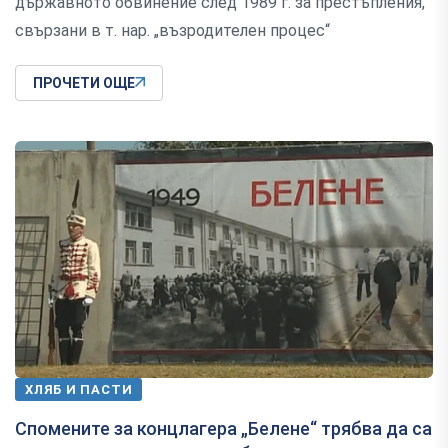
държавното обвинение след 1989 г. за престъпления,
свързани в т. нар. „възродителен процес“
ПРОЧЕТИ ОЩЕ
ХЛЯБ И ПАСТИ
Спомените за концлагера „Белене“ трябва да са