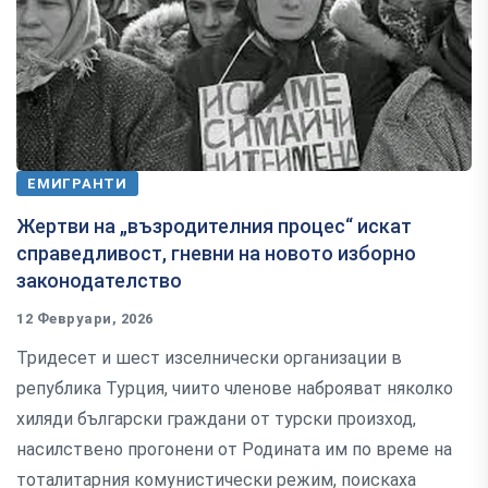
ЕМИГРАНТИ
Жертви на „възродителния процес“ искат
справедливост, гневни на новото изборно
законодателство
12 Февруари, 2026
Тридесет и шест изселнически организации в
република Турция, чиито членове наброяват няколко
хиляди български граждани от турски произход,
насилствено прогонени от Родината им по време на
тоталитарния комунистически режим, поискаха