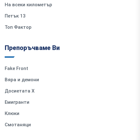
На всеки километър
Петък 13
Топ Фактор
Препоръчваме Ви
Fake Front
Вяра и демони
Досиетата Х
Емигранти
Клюки
Смотаняци