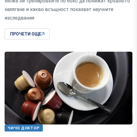
Може ли тренировките по бокс да понижат кръвното
налягане и какво всъщност показват научните
изследвания
ПРОЧЕТИ ОЩЕ
ЧИЧО ДОКТОР