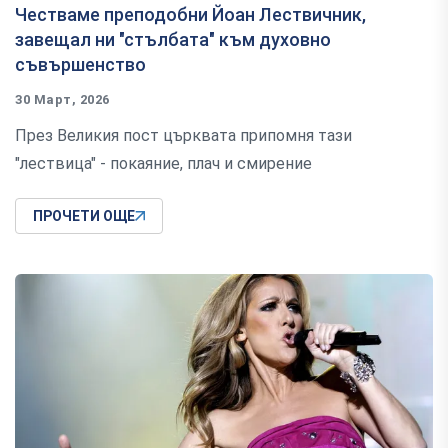
Честваме преподобни Йоан Лествичник,
завещал ни "стълбата" към духовно
съвършенство
30 Март, 2026
През Великия пост църквата припомня тази
"лествица" - покаяние, плач и смирение
ПРОЧЕТИ ОЩЕ