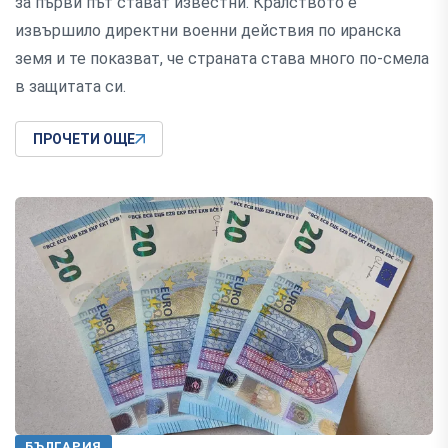
за първи път стават известни. Кралството е
извършило директни военни действия по иранска
земя и те показват, че страната става много по-смела
в защитата си.
ПРОЧЕТИ ОЩЕ
БЪЛГАРИЯ