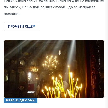
това - сваления от един пост големец да го назначи на
по-висок, или в най-лошия случай - да го направят
посланик
ПРОЧЕТИ ОЩЕ
ВЯРА И ДЕМОНИ