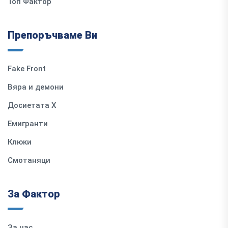
Топ Фактор
Препоръчваме Ви
Fake Front
Вяра и демони
Досиетата Х
Емигранти
Клюки
Смотаняци
За Фактор
За нас