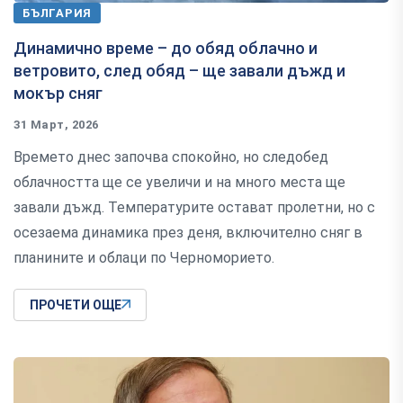
БЪЛГАРИЯ
Динамично време – до обяд облачно и
ветровито, след обяд – ще завали дъжд и
мокър сняг
31 Март, 2026
Времето днес започва спокойно, но следобед
облачността ще се увеличи и на много места ще
завали дъжд. Температурите остават пролетни, но с
осезаема динамика през деня, включително сняг в
планините и облаци по Черноморието.
ПРОЧЕТИ ОЩЕ