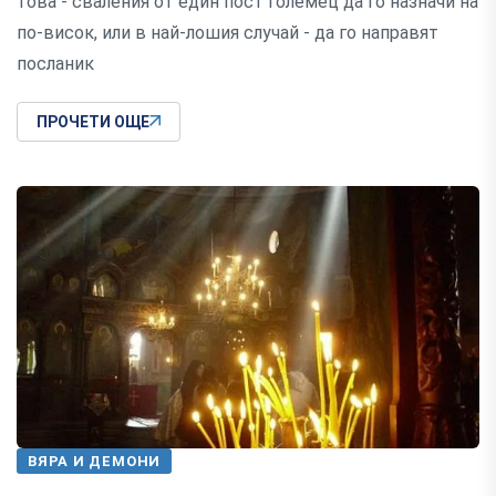
това - сваления от един пост големец да го назначи на
по-висок, или в най-лошия случай - да го направят
посланик
ПРОЧЕТИ ОЩЕ
ВЯРА И ДЕМОНИ