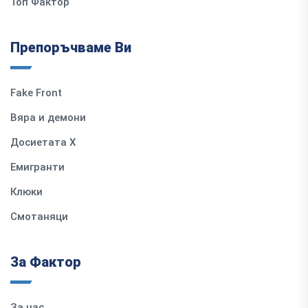
Топ Фактор
Препоръчваме Ви
Fake Front
Вяра и демони
Досиетата Х
Емигранти
Клюки
Смотаняци
За Фактор
За нас