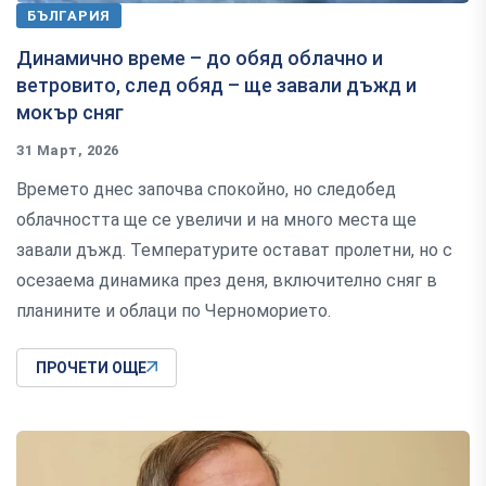
БЪЛГАРИЯ
Динамично време – до обяд облачно и
ветровито, след обяд – ще завали дъжд и
мокър сняг
31 Март, 2026
Времето днес започва спокойно, но следобед
облачността ще се увеличи и на много места ще
завали дъжд. Температурите остават пролетни, но с
осезаема динамика през деня, включително сняг в
планините и облаци по Черноморието.
ПРОЧЕТИ ОЩЕ