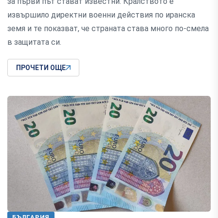
за първи път стават известни. Кралството е
извършило директни военни действия по иранска
земя и те показват, че страната става много по-смела
в защитата си.
ПРОЧЕТИ ОЩЕ
БЪЛГАРИЯ