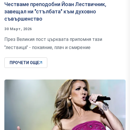
Честваме преподобни Йоан Лествичник,
завещал ни "стълбата" към духовно
съвършенство
30 Март, 2026
През Великия пост църквата припомня тази
"лествица" - покаяние, плач и смирение
ПРОЧЕТИ ОЩЕ