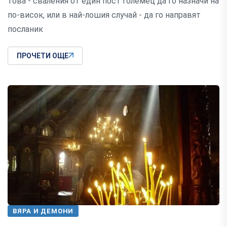
това - сваления от един пост големец да го назначи на
по-висок, или в най-лошия случай - да го направят
посланик
ПРОЧЕТИ ОЩЕ
ВЯРА И ДЕМОНИ