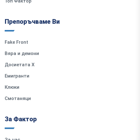
Топ Фактор
Препоръчваме Ви
Fake Front
Вяра и демони
Досиетата Х
Емигранти
Клюки
Смотаняци
За Фактор
За нас