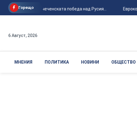
Горещо
30 години от чеченската победа над Русия...
Еврокоми
6 Август, 2026
МНЕНИЯ
ПОЛИТИКА
НОВИНИ
ОБЩЕСТВО