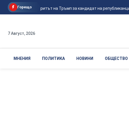
Горещо
Ванс е фаворитът на Тръмп за кандидат на републиканците 
7 Август, 2026
МНЕНИЯ
ПОЛИТИКА
НОВИНИ
ОБЩЕСТВО