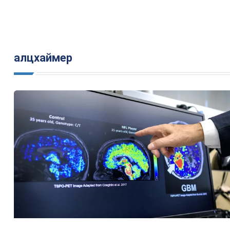
алцхаймер