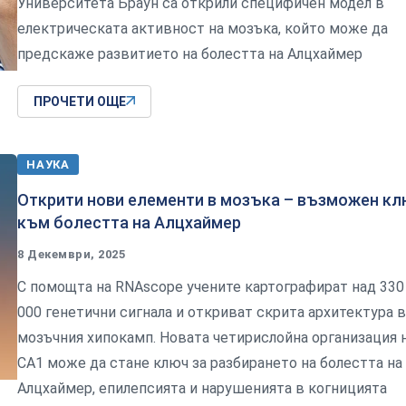
Университета Браун са открили специфичен модел в
електрическата активност на мозъка, който може да
предскаже развитието на болестта на Алцхаймер
ПРОЧЕТИ ОЩЕ
НАУКА
Открити нови елементи в мозъка – възможен к
към болестта на Алцхаймер
8 Декември, 2025
С помощта на RNAscope учените картографират над 330
000 генетични сигнала и откриват скрита архитектура в
мозъчния хипокамп. Новата четирислойна организация 
CA1 може да стане ключ за разбирането на болестта на
Алцхаймер, епилепсията и нарушенията в когницията