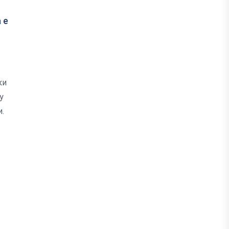
 е
ки
у
.