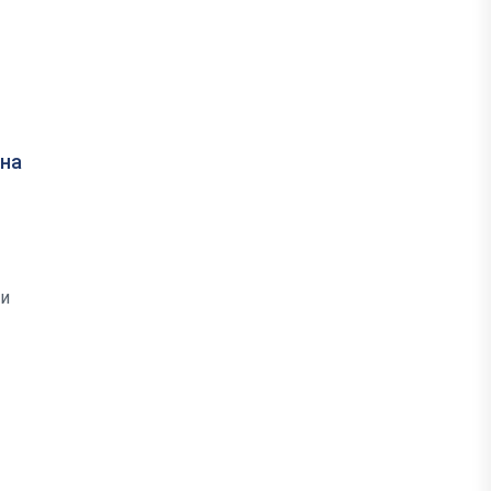
 на
ри