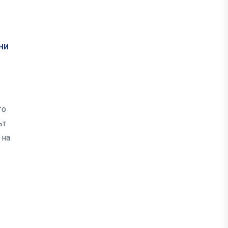
ни
то
ът
 на