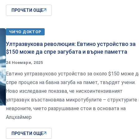
ПРОЧЕТИ ОЩЕ
ЧИЧО ДОКТОР
Ултразвукова революция: Евтино устройство за
$150 може да спре загубата и върне паметта
24 Ноември, 2025
Евтино ултразвуково устройство за около $150 може д
спре процеса на бавна загуба на памет, твърдят учени.
Ново изследване показва, че нискоинтензивният
ултразвук възстановява микротубулите – структурите 
невроните, чието разрушаване стои в основата на
Алцхаймер
ПРОЧЕТИ ОЩЕ