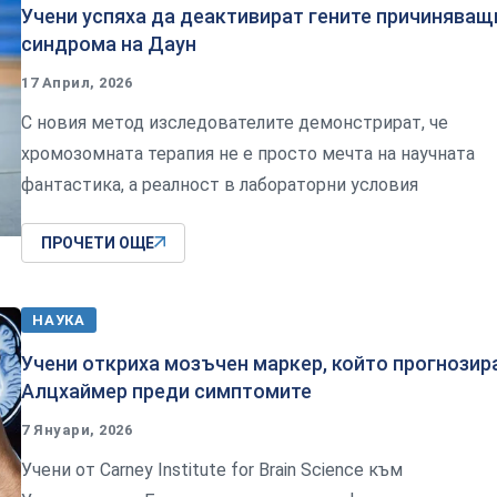
Учени успяха да деактивират гените причиняващ
синдрома на Даун
17 Април, 2026
С новия метод изследователите демонстрират, че
хромозомната терапия не е просто мечта на научната
фантастика, а реалност в лабораторни условия
ПРОЧЕТИ ОЩЕ
НАУКА
Учени откриха мозъчен маркер, който прогнозир
Алцхаймер преди симптомите
7 Януари, 2026
Учени от Carney Institute for Brain Science към