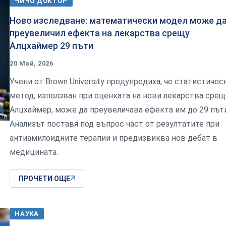
ЧИЧО ДОКТОР
Ново изследване: математически модел може да
преувеличил ефекта на лекарства срещу
Алцхаймер 29 пъти
20 Май, 2026
Учени от Brown University предупредиха, че статистичес
метод, използван при оценката на нови лекарства срещ
Алцхаймер, може да преувеличава ефекта им до 29 пъти
Анализът поставя под въпрос част от резултатите при
антиамилоидните терапии и предизвиква нов дебат в
медицината.
ПРОЧЕТИ ОЩЕ
НАУКА