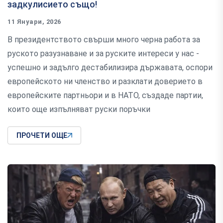
задкулисието също!
11 Януари, 2026
В президентството свърши много черна работа за
руското разузнаване и за руските интереси у нас -
успешно и задълго дестабилизира държавата, оспори
европейското ни членство и разклати доверието в
европейските партньори и в НАТО, създаде партии,
които още изпълняват руски поръчки
ПРОЧЕТИ ОЩЕ