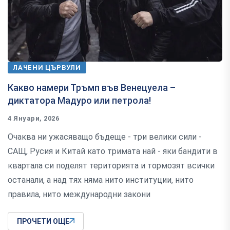
ЛАЧЕНИ ЦЪРВУЛИ
Какво намери Тръмп във Венецуела –
диктатора Мадуро или петрола!
4 Януари, 2026
Очаква ни ужасяващо бъдеще - три велики сили -
САЩ, Русия и Китай като тримата най - яки бандити в
квартала си поделят територията и тормозят всички
останали, а над тях няма нито институции, нито
правила, нито международни закони
ПРОЧЕТИ ОЩЕ