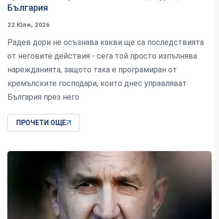
България
22 Юли, 2026
Радев дори не осъзнава какви ще са последствията
от неговите действия - сега той просто изпълнява
нарежданията, защото така е програмиран от
кремълските господари, които днес управляват
България през него
ПРОЧЕТИ ОЩЕ