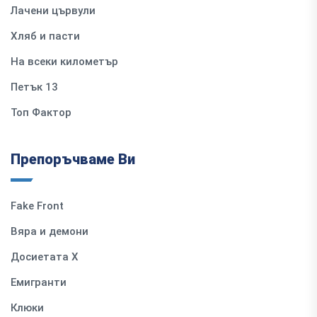
Лачени цървули
Хляб и пасти
На всеки километър
Петък 13
Топ Фактор
Препоръчваме Ви
Fake Front
Вяра и демони
Досиетата Х
Емигранти
Клюки