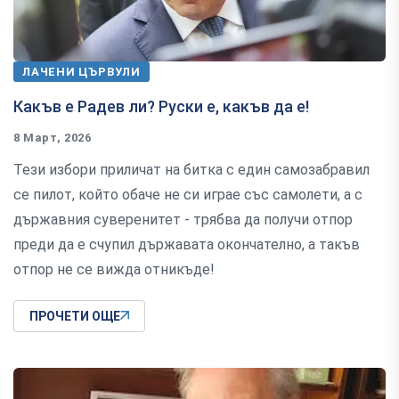
ЛАЧЕНИ ЦЪРВУЛИ
Какъв е Радев ли? Руски е, какъв да е!
8 Март, 2026
Тези избори приличат на битка с един самозабравил
се пилот, който обаче не си играе със самолети, а с
държавния суверенитет - трябва да получи отпор
преди да е счупил държавата окончателно, а такъв
отпор не се вижда отникъде!
ПРОЧЕТИ ОЩЕ