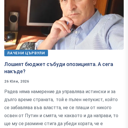
ЛАЧЕНИ ЦЪРВУЛИ
Лошият бюджет събуди опозицията. А сега
накъде?
26 Юли, 2026
Радев няма намерение да управлява истински и за
дълго време страната, той е пълен непукист, който
се забавлява във властта, не се плаши от никого
освен от Путин и смята, че каквото и да направи, то
ще му се размине стига да убеди хората, че е