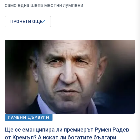
само една шепа местни лумпени
ПРОЧЕТИ ОЩЕ
ЛАЧЕНИ ЦЪРВУЛИ
Ще се еманципира ли премиерът Румен Радев
от Кремъл? А искат ли богатите българи